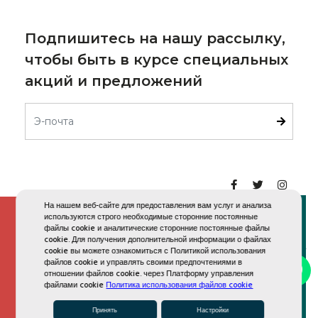
Подпишитесь на нашу рассылку,
чтобы быть в курсе специальных
акций и предложений
На нашем веб-сайте для предоставления вам услуг и анализа
используются строго необходимые сторонние постоянные
файлы cookie и аналитические сторонние постоянные файлы
cookie. Для получения дополнительной информации о файлах
cookie вы можете ознакомиться с Политикой использования
файлов cookie и управлять своими предпочтениями в
+90 242 731 03 03
Забронировать
Copyright 2025 Kirman Belazur Resort & Spa
отношении файлов cookie. через Платформу управления
файлами cookie
Политика использования файлов cookie
Принять
Настройки