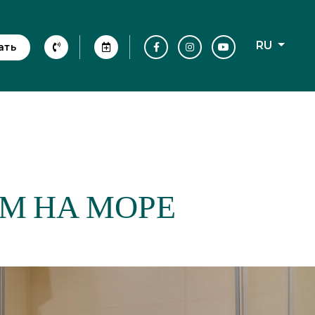
RU
ать
М НА МОРЕ