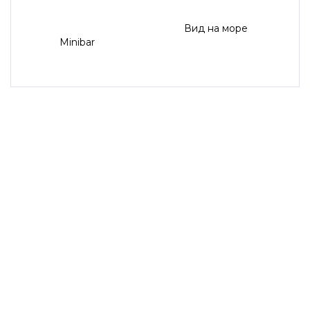
Вид на море
Minibar
СТАНДАРТНЫЙ НОМЕР С
БОКОВЫМ ВИДОМ НА МОРЕ